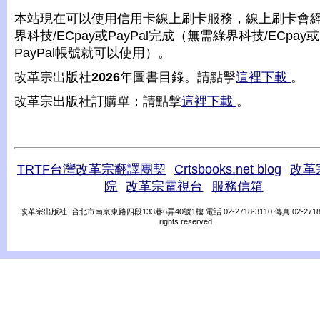
本站現在可以使用信用卡線上刷卡服務，線上刷卡會
界科技/ECpay或PayPal完成（無需綠界科技/ECpay或
PayPal帳號就可以使用）。
改革宗出版社
2026
年圖書目錄。請點擊
這裡下載
。
改革宗出版社訂購單：請點擊
這裡下載
。
TRTF台灣改革宗翻譯團契
Crtsbooks.net blog
改革
院
改革宗電視台
服務信箱
改革宗出版社 台北市南京東路四段133巷6弄40號1樓 電話 02-2718-3110 傳真 02-2718-31
rights reserved