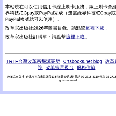
本站現在可以使用信用卡線上刷卡服務，線上刷卡會
界科技/ECpay或PayPal完成（無需綠界科技/ECpay或
PayPal帳號就可以使用）。
改革宗出版社
2026
年圖書目錄。請點擊
這裡下載
。
改革宗出版社訂購單：請點擊
這裡下載
。
TRTF台灣改革宗翻譯團契
Crtsbooks.net blog
改革
院
改革宗電視台
服務信箱
改革宗出版社 台北市南京東路四段133巷6弄40號1樓 電話 02-2718-3110 傳真 02-2718-31
rights reserved