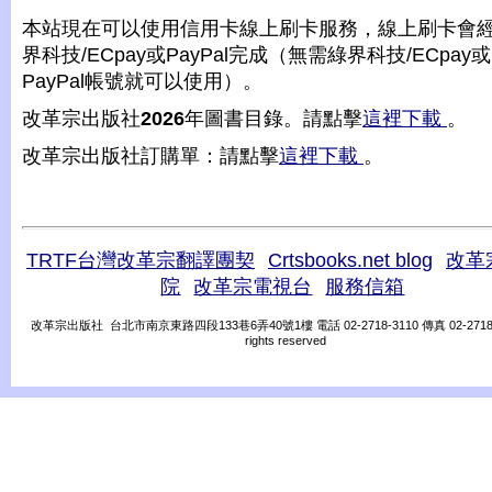
本站現在可以使用信用卡線上刷卡服務，線上刷卡會
界科技/ECpay或PayPal完成（無需綠界科技/ECpay或
PayPal帳號就可以使用）。
改革宗出版社
2026
年圖書目錄。請點擊
這裡下載
。
改革宗出版社訂購單：請點擊
這裡下載
。
TRTF台灣改革宗翻譯團契
Crtsbooks.net blog
改革
院
改革宗電視台
服務信箱
改革宗出版社 台北市南京東路四段133巷6弄40號1樓 電話 02-2718-3110 傳真 02-2718-31
rights reserved