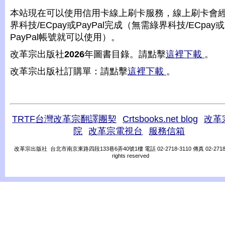
本站現在可以使用信用卡線上刷卡服務，線上刷卡會
界科技/ECpay或PayPal完成（無需綠界科技/ECpay或
PayPal帳號就可以使用）。
改革宗出版社
2026
年圖書目錄。請點擊
這裡下載
。
改革宗出版社訂購單：請點擊
這裡下載
。
TRTF台灣改革宗翻譯團契
Crtsbooks.net blog
改革
院
改革宗電視台
服務信箱
改革宗出版社 台北市南京東路四段133巷6弄40號1樓 電話 02-2718-3110 傳真 02-2718-31
rights reserved