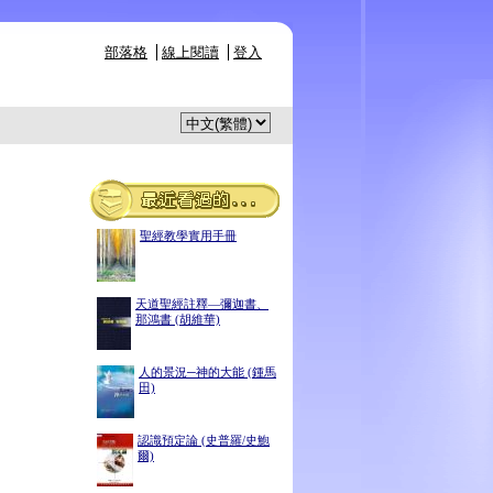
部落格
線上閱讀
登入
聖經教學實用手冊
天道聖經註釋—彌迦書、
那鴻書 (胡維華)
人的景況─神的大能 (鍾馬
田)
認識預定論 (史普羅/史鮑
爾)