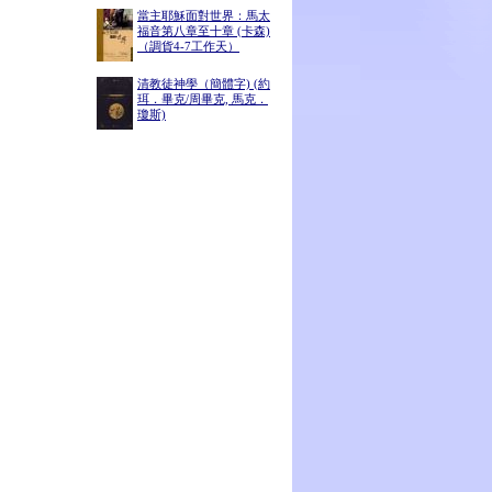
當主耶穌面對世界：馬太
福音第八章至十章 (卡森)
（調貨4-7工作天）
清教徒神學（簡體字) (約
珥．畢克/周畢克, 馬克．
瓊斯)