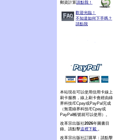
郵資計算
請點我！
歡迎光臨！
不知道如何下手嗎？
請點我
本站現在可以使用信用卡線上
刷卡服務，線上刷卡會經由綠
界科技/ECpay或PayPal完成
（無需綠界科技/ECpay或
PayPal帳號就可以使用）。
改革宗出版社
2026
年圖書目
錄。請點擊
這裡下載
。
改革宗出版社訂購單：請點擊