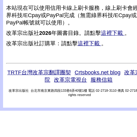
本站現在可以使用信用卡線上刷卡服務，線上刷卡會
界科技/ECpay或PayPal完成（無需綠界科技/ECpay或
PayPal帳號就可以使用）。
改革宗出版社
2026
年圖書目錄。請點擊
這裡下載
。
改革宗出版社訂購單：請點擊
這裡下載
。
TRTF台灣改革宗翻譯團契
Crtsbooks.net blog
改革
院
改革宗電視台
服務信箱
改革宗出版社 台北市南京東路四段133巷6弄40號1樓 電話 02-2718-3110 傳真 02-2718-31
rights reserved