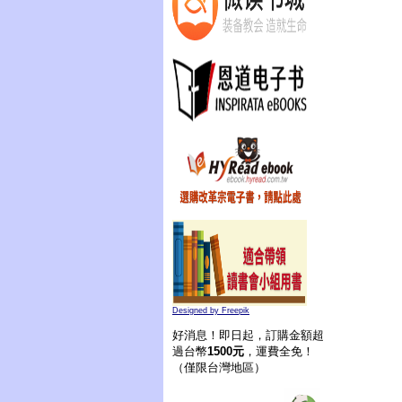
Designed by Freepik
好消息！即日起，訂購金額超
過台幣
1500元
，運費全免！
（僅限台灣地區）