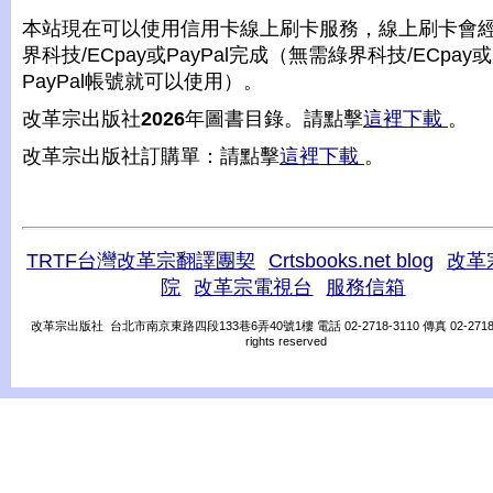
本站現在可以使用信用卡線上刷卡服務，線上刷卡會
界科技/ECpay或PayPal完成（無需綠界科技/ECpay或
PayPal帳號就可以使用）。
改革宗出版社
2026
年圖書目錄。請點擊
這裡下載
。
改革宗出版社訂購單：請點擊
這裡下載
。
TRTF台灣改革宗翻譯團契
Crtsbooks.net blog
改革
院
改革宗電視台
服務信箱
改革宗出版社 台北市南京東路四段133巷6弄40號1樓 電話 02-2718-3110 傳真 02-2718-31
rights reserved