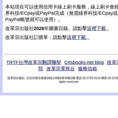
本站現在可以使用信用卡線上刷卡服務，線上刷卡會
界科技/ECpay或PayPal完成（無需綠界科技/ECpay或
PayPal帳號就可以使用）。
改革宗出版社
2026
年圖書目錄。請點擊
這裡下載
。
改革宗出版社訂購單：請點擊
這裡下載
。
TRTF台灣改革宗翻譯團契
Crtsbooks.net blog
改革
院
改革宗電視台
服務信箱
改革宗出版社 台北市南京東路四段133巷6弄40號1樓 電話 02-2718-3110 傳真 02-2718-31
rights reserved