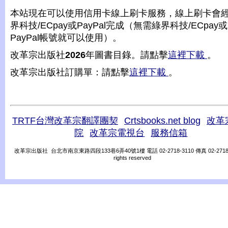
本站現在可以使用信用卡線上刷卡服務，線上刷卡會
界科技/ECpay或PayPal完成（無需綠界科技/ECpay或
PayPal帳號就可以使用）。
改革宗出版社
2026
年圖書目錄。請點擊
這裡下載
。
改革宗出版社訂購單：請點擊
這裡下載
。
TRTF台灣改革宗翻譯團契
Crtsbooks.net blog
改革
院
改革宗電視台
服務信箱
改革宗出版社 台北市南京東路四段133巷6弄40號1樓 電話 02-2718-3110 傳真 02-2718-31
rights reserved