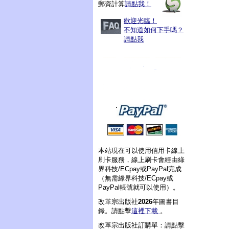
郵資計算
請點我！
歡迎光臨！
不知道如何下手嗎？
請點我
本站現在可以使用信用卡線上
刷卡服務，線上刷卡會經由綠
界科技/ECpay或PayPal完成
（無需綠界科技/ECpay或
PayPal帳號就可以使用）。
改革宗出版社
2026
年圖書目
錄。請點擊
這裡下載
。
改革宗出版社訂購單：請點擊