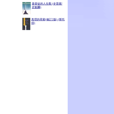
基督徒的人生觀 (史普羅/
史鮑爾)
真理的尋索(修訂2版) (斯托
得)