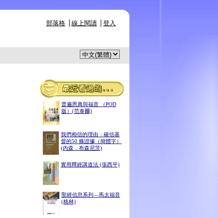
部落格
線上閱讀
登入
普遍恩典與福音 （POD
版）(范泰爾)
我們相信的理由：確信基
督的50 條證據（簡體字）
(內森．布森尼茨)
實用釋經講道法 (張西平)
聖經信息系列—馬太福音
(格林)