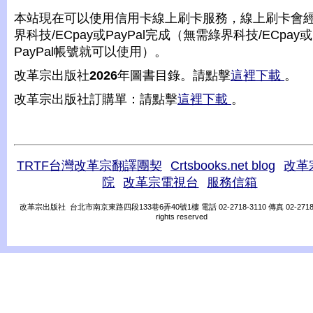
本站現在可以使用信用卡線上刷卡服務，線上刷卡會
界科技/ECpay或PayPal完成（無需綠界科技/ECpay或
PayPal帳號就可以使用）。
改革宗出版社
2026
年圖書目錄。請點擊
這裡下載
。
改革宗出版社訂購單：請點擊
這裡下載
。
TRTF台灣改革宗翻譯團契
Crtsbooks.net blog
改革
院
改革宗電視台
服務信箱
改革宗出版社 台北市南京東路四段133巷6弄40號1樓 電話 02-2718-3110 傳真 02-2718-31
rights reserved