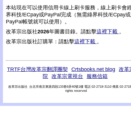
本站現在可以使用信用卡線上刷卡服務，線上刷卡會
界科技/ECpay或PayPal完成（無需綠界科技/ECpay或
PayPal帳號就可以使用）。
改革宗出版社
2026
年圖書目錄。請點擊
這裡下載
。
改革宗出版社訂購單：請點擊
這裡下載
。
TRTF台灣改革宗翻譯團契
Crtsbooks.net blog
改革
院
改革宗電視台
服務信箱
改革宗出版社 台北市南京東路四段133巷6弄40號1樓 電話 02-2718-3110 傳真 02-2718-31
rights reserved