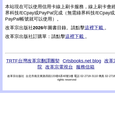
本站現在可以使用信用卡線上刷卡服務，線上刷卡會
界科技/ECpay或PayPal完成（無需綠界科技/ECpay或
PayPal帳號就可以使用）。
改革宗出版社
2026
年圖書目錄。請點擊
這裡下載
。
改革宗出版社訂購單：請點擊
這裡下載
。
TRTF台灣改革宗翻譯團契
Crtsbooks.net blog
改革
院
改革宗電視台
服務信箱
改革宗出版社 台北市南京東路四段133巷6弄40號1樓 電話 02-2718-3110 傳真 02-2718-31
rights reserved