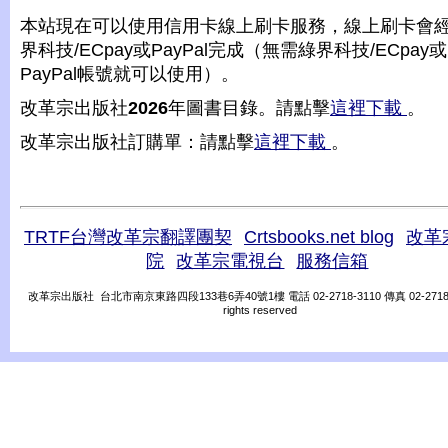
本站現在可以使用信用卡線上刷卡服務，線上刷卡會
界科技/ECpay或PayPal完成（無需綠界科技/ECpay或
PayPal帳號就可以使用）。
改革宗出版社
2026
年圖書目錄。請點擊
這裡下載
。
改革宗出版社訂購單：請點擊
這裡下載
。
TRTF台灣改革宗翻譯團契
Crtsbooks.net blog
改革
院
改革宗電視台
服務信箱
改革宗出版社 台北市南京東路四段133巷6弄40號1樓 電話 02-2718-3110 傳真 02-2718-31
rights reserved