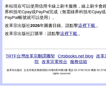
本站現在可以使用信用卡線上刷卡服務，線上刷卡會
界科技/ECpay或PayPal完成（無需綠界科技/ECpay或
PayPal帳號就可以使用）。
改革宗出版社
2026
年圖書目錄。請點擊
這裡下載
。
改革宗出版社訂購單：請點擊
這裡下載
。
TRTF台灣改革宗翻譯團契
Crtsbooks.net blog
改革
院
改革宗電視台
服務信箱
改革宗出版社 台北市南京東路四段133巷6弄40號1樓 電話 02-2718-3110 傳真 02-2718-31
rights reserved