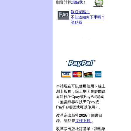
郵資計算
請點我！
歡迎光臨！
不知道如何下手嗎？
請點我
本站現在可以使用信用卡線上
刷卡服務，線上刷卡會經由綠
界科技/ECpay或PayPal完成
（無需綠界科技/ECpay或
PayPal帳號就可以使用）。
改革宗出版社
2026
年圖書目
錄。請點擊
這裡下載
。
改革宗出版社訂購單：請點擊