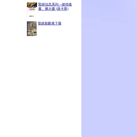
聖經信息系列—彼得後
書、猶大書 (路卡斯)
聖經新辭典下冊