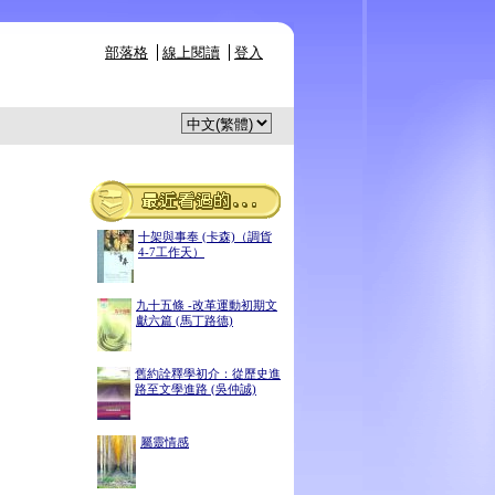
部落格
線上閱讀
登入
十架與事奉 (卡森)（調貨
4-7工作天）
九十五條 -改革運動初期文
獻六篇 (馬丁路德)
舊約詮釋學初介：從歷史進
路至文學進路 (吳仲誠)
屬靈情感