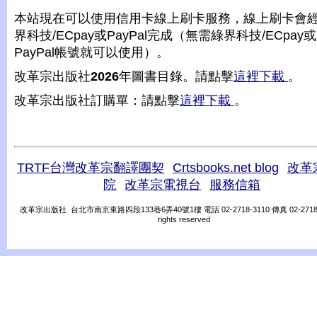
本站現在可以使用信用卡線上刷卡服務，線上刷卡會
界科技/ECpay或PayPal完成（無需綠界科技/ECpay或
PayPal帳號就可以使用）。
改革宗出版社
2026
年圖書目錄。請點擊
這裡下載
。
改革宗出版社訂購單：請點擊
這裡下載
。
TRTF台灣改革宗翻譯團契
Crtsbooks.net blog
改革
院
改革宗電視台
服務信箱
改革宗出版社 台北市南京東路四段133巷6弄40號1樓 電話 02-2718-3110 傳真 02-2718-31
rights reserved