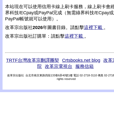
本站現在可以使用信用卡線上刷卡服務，線上刷卡會
界科技/ECpay或PayPal完成（無需綠界科技/ECpay或
PayPal帳號就可以使用）。
改革宗出版社
2026
年圖書目錄。請點擊
這裡下載
。
改革宗出版社訂購單：請點擊
這裡下載
。
TRTF台灣改革宗翻譯團契
Crtsbooks.net blog
改革
院
改革宗電視台
服務信箱
改革宗出版社 台北市南京東路四段133巷6弄40號1樓 電話 02-2718-3110 傳真 02-2718-31
rights reserved