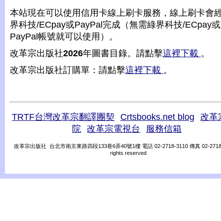
本站現在可以使用信用卡線上刷卡服務，線上刷卡會
界科技/ECpay或PayPal完成（無需綠界科技/ECpay或
PayPal帳號就可以使用）。
改革宗出版社
2026
年圖書目錄。請點擊
這裡下載
。
改革宗出版社訂購單：請點擊
這裡下載
。
TRTF台灣改革宗翻譯團契
Crtsbooks.net blog
改革
院
改革宗電視台
服務信箱
改革宗出版社 台北市南京東路四段133巷6弄40號1樓 電話 02-2718-3110 傳真 02-2718-31
rights reserved