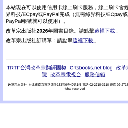
本站現在可以使用信用卡線上刷卡服務，線上刷卡會
界科技/ECpay或PayPal完成（無需綠界科技/ECpay或
PayPal帳號就可以使用）。
改革宗出版社
2026
年圖書目錄。請點擊
這裡下載
。
改革宗出版社訂購單：請點擊
這裡下載
。
TRTF台灣改革宗翻譯團契
Crtsbooks.net blog
改革
院
改革宗電視台
服務信箱
改革宗出版社 台北市南京東路四段133巷6弄40號1樓 電話 02-2718-3110 傳真 02-2718-31
rights reserved