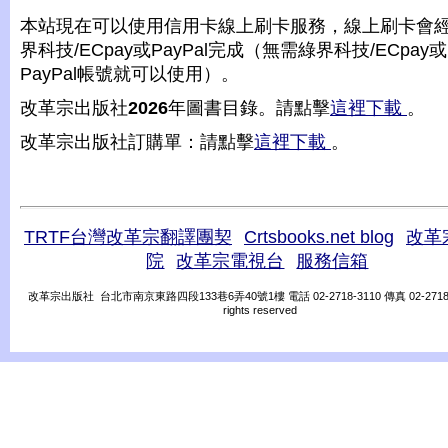
本站現在可以使用信用卡線上刷卡服務，線上刷卡會
界科技/ECpay或PayPal完成（無需綠界科技/ECpay或
PayPal帳號就可以使用）。
改革宗出版社
2026
年圖書目錄。請點擊
這裡下載
。
改革宗出版社訂購單：請點擊
這裡下載
。
TRTF台灣改革宗翻譯團契
Crtsbooks.net blog
改革
院
改革宗電視台
服務信箱
改革宗出版社 台北市南京東路四段133巷6弄40號1樓 電話 02-2718-3110 傳真 02-2718-31
rights reserved