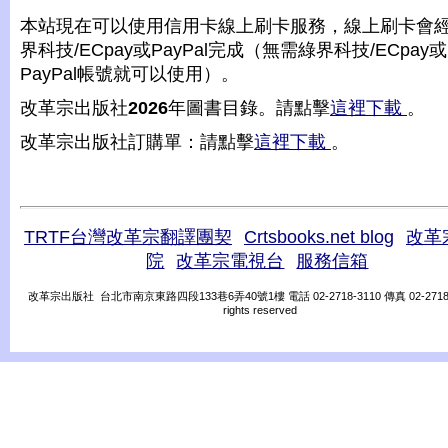
本站現在可以使用信用卡線上刷卡服務，線上刷卡會
界科技/ECpay或PayPal完成（無需綠界科技/ECpay或
PayPal帳號就可以使用）。
改革宗出版社
2026
年圖書目錄。請點擊
這裡下載
。
改革宗出版社訂購單：請點擊
這裡下載
。
TRTF台灣改革宗翻譯團契
Crtsbooks.net blog
改革
院
改革宗電視台
服務信箱
改革宗出版社 台北市南京東路四段133巷6弄40號1樓 電話 02-2718-3110 傳真 02-2718-31
rights reserved