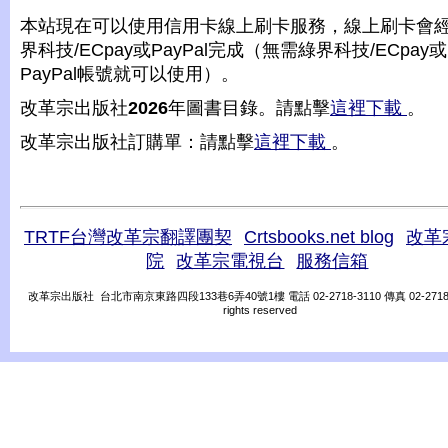
本站現在可以使用信用卡線上刷卡服務，線上刷卡會
界科技/ECpay或PayPal完成（無需綠界科技/ECpay或
PayPal帳號就可以使用）。
改革宗出版社
2026
年圖書目錄。請點擊
這裡下載
。
改革宗出版社訂購單：請點擊
這裡下載
。
TRTF台灣改革宗翻譯團契
Crtsbooks.net blog
改革
院
改革宗電視台
服務信箱
改革宗出版社 台北市南京東路四段133巷6弄40號1樓 電話 02-2718-3110 傳真 02-2718-31
rights reserved