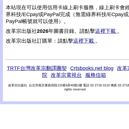
本站現在可以使用信用卡線上刷卡服務，線上刷卡會
界科技/ECpay或PayPal完成（無需綠界科技/ECpay或
PayPal帳號就可以使用）。
改革宗出版社
2026
年圖書目錄。請點擊
這裡下載
。
改革宗出版社訂購單：請點擊
這裡下載
。
TRTF台灣改革宗翻譯團契
Crtsbooks.net blog
改革
院
改革宗電視台
服務信箱
改革宗出版社 台北市南京東路四段133巷6弄40號1樓 電話 02-2718-3110 傳真 02-2718-31
rights reserved