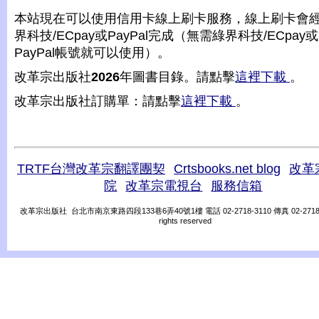
本站現在可以使用信用卡線上刷卡服務，線上刷卡會
界科技/ECpay或PayPal完成（無需綠界科技/ECpay或
PayPal帳號就可以使用）。
改革宗出版社
2026
年圖書目錄。請點擊
這裡下載
。
改革宗出版社訂購單：請點擊
這裡下載
。
TRTF台灣改革宗翻譯團契
Crtsbooks.net blog
改革
院
改革宗電視台
服務信箱
改革宗出版社 台北市南京東路四段133巷6弄40號1樓 電話 02-2718-3110 傳真 02-2718-31
rights reserved