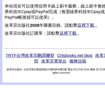
本站現在可以使用信用卡線上刷卡服務，線上刷卡會
界科技/ECpay或PayPal完成（無需綠界科技/ECpay或
PayPal帳號就可以使用）。
改革宗出版社
2026
年圖書目錄。請點擊
這裡下載
。
改革宗出版社訂購單：請點擊
這裡下載
。
TRTF台灣改革宗翻譯團契
Crtsbooks.net blog
改革
院
改革宗電視台
服務信箱
改革宗出版社 台北市南京東路四段133巷6弄40號1樓 電話 02-2718-3110 傳真 02-2718-31
rights reserved