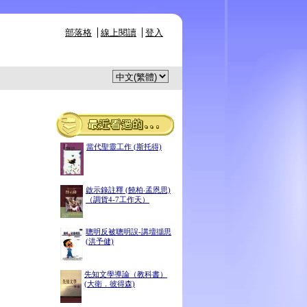
部落格
線上閱讀
登入
當代聖靈工作 (斯托得)
啟示錄註釋 (饒柏‧孟恩思)
（調貨4-7工作天）
聰明反被聰明誤-講壇擷思
(洪予健)
先知文學導論（教科書）
(大衛．彼得森)