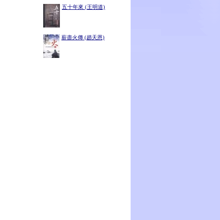
五十年來 (王明道)
薪盡火傳 (趙天恩)