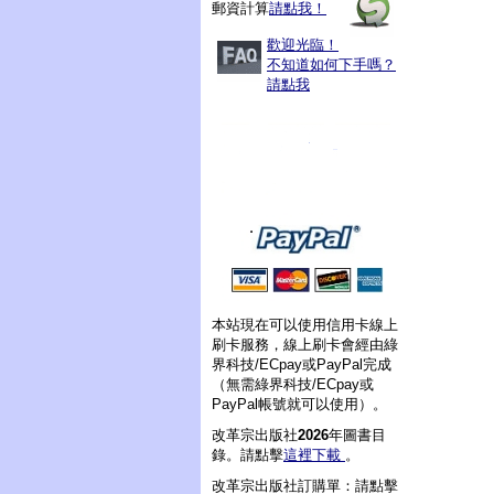
郵資計算
請點我！
歡迎光臨！
不知道如何下手嗎？
請點我
本站現在可以使用信用卡線上
刷卡服務，線上刷卡會經由綠
界科技/ECpay或PayPal完成
（無需綠界科技/ECpay或
PayPal帳號就可以使用）。
改革宗出版社
2026
年圖書目
錄。請點擊
這裡下載
。
改革宗出版社訂購單：請點擊