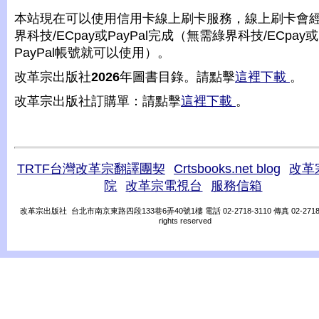
本站現在可以使用信用卡線上刷卡服務，線上刷卡會
界科技/ECpay或PayPal完成（無需綠界科技/ECpay或
PayPal帳號就可以使用）。
改革宗出版社
2026
年圖書目錄。請點擊
這裡下載
。
改革宗出版社訂購單：請點擊
這裡下載
。
TRTF台灣改革宗翻譯團契
Crtsbooks.net blog
改革
院
改革宗電視台
服務信箱
改革宗出版社 台北市南京東路四段133巷6弄40號1樓 電話 02-2718-3110 傳真 02-2718-31
rights reserved