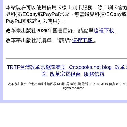
本站現在可以使用信用卡線上刷卡服務，線上刷卡會
界科技/ECpay或PayPal完成（無需綠界科技/ECpay或
PayPal帳號就可以使用）。
改革宗出版社
2026
年圖書目錄。請點擊
這裡下載
。
改革宗出版社訂購單：請點擊
這裡下載
。
TRTF台灣改革宗翻譯團契
Crtsbooks.net blog
改革
院
改革宗電視台
服務信箱
改革宗出版社 台北市南京東路四段133巷6弄40號1樓 電話 02-2718-3110 傳真 02-2718-31
rights reserved