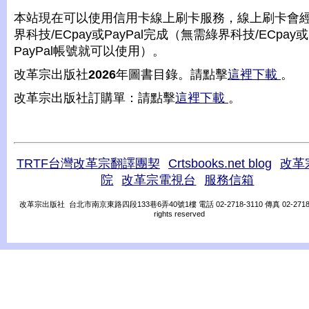
本站現在可以使用信用卡線上刷卡服務，線上刷卡會
界科技/ECpay或PayPal完成（無需綠界科技/ECpay或
PayPal帳號就可以使用）。
改革宗出版社
2026
年圖書目錄。請點擊
這裡下載
。
改革宗出版社訂購單：請點擊
這裡下載
。
TRTF台灣改革宗翻譯團契
Crtsbooks.net blog
改革
院
改革宗電視台
服務信箱
改革宗出版社 台北市南京東路四段133巷6弄40號1樓 電話 02-2718-3110 傳真 02-2718-31
rights reserved