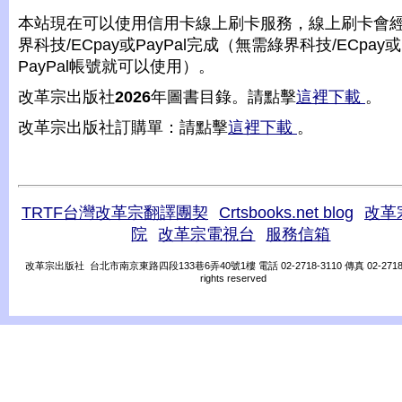
本站現在可以使用信用卡線上刷卡服務，線上刷卡會
界科技/ECpay或PayPal完成（無需綠界科技/ECpay或
PayPal帳號就可以使用）。
改革宗出版社
2026
年圖書目錄。請點擊
這裡下載
。
改革宗出版社訂購單：請點擊
這裡下載
。
TRTF台灣改革宗翻譯團契
Crtsbooks.net blog
改革
院
改革宗電視台
服務信箱
改革宗出版社 台北市南京東路四段133巷6弄40號1樓 電話 02-2718-3110 傳真 02-2718-31
rights reserved