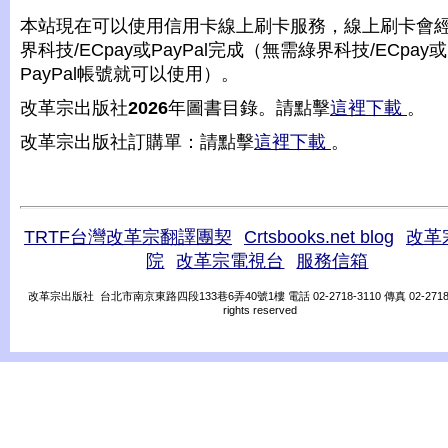
本站現在可以使用信用卡線上刷卡服務，線上刷卡會
界科技/ECpay或PayPal完成（無需綠界科技/ECpay或
PayPal帳號就可以使用）。
改革宗出版社
2026
年圖書目錄。請點擊
這裡下載
。
改革宗出版社訂購單：請點擊
這裡下載
。
TRTF台灣改革宗翻譯團契
Crtsbooks.net blog
改革
院
改革宗電視台
服務信箱
改革宗出版社 台北市南京東路四段133巷6弄40號1樓 電話 02-2718-3110 傳真 02-2718-31
rights reserved