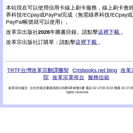
本站現在可以使用信用卡線上刷卡服務，線上刷卡會
界科技/ECpay或PayPal完成（無需綠界科技/ECpay或
PayPal帳號就可以使用）。
改革宗出版社
2026
年圖書目錄。請點擊
這裡下載
。
改革宗出版社訂購單：請點擊
這裡下載
。
TRTF台灣改革宗翻譯團契
Crtsbooks.net blog
改革
院
改革宗電視台
服務信箱
改革宗出版社 台北市南京東路四段133巷6弄40號1樓 電話 02-2718-3110 傳真 02-2718-31
rights reserved