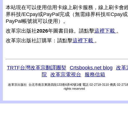
本站現在可以使用信用卡線上刷卡服務，線上刷卡會
界科技/ECpay或PayPal完成（無需綠界科技/ECpay或
PayPal帳號就可以使用）。
改革宗出版社
2026
年圖書目錄。請點擊
這裡下載
。
改革宗出版社訂購單：請點擊
這裡下載
。
TRTF台灣改革宗翻譯團契
Crtsbooks.net blog
改革
院
改革宗電視台
服務信箱
改革宗出版社 台北市南京東路四段133巷6弄40號1樓 電話 02-2718-3110 傳真 02-2718-31
rights reserved