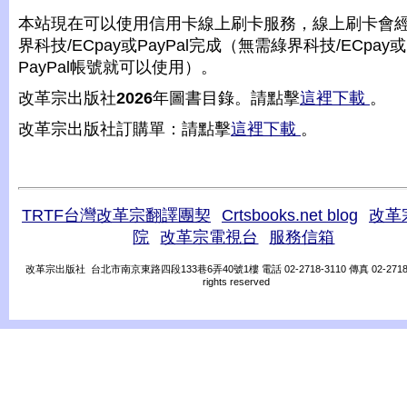
本站現在可以使用信用卡線上刷卡服務，線上刷卡會
界科技/ECpay或PayPal完成（無需綠界科技/ECpay或
PayPal帳號就可以使用）。
改革宗出版社
2026
年圖書目錄。請點擊
這裡下載
。
改革宗出版社訂購單：請點擊
這裡下載
。
TRTF台灣改革宗翻譯團契
Crtsbooks.net blog
改革
院
改革宗電視台
服務信箱
改革宗出版社 台北市南京東路四段133巷6弄40號1樓 電話 02-2718-3110 傳真 02-2718-31
rights reserved