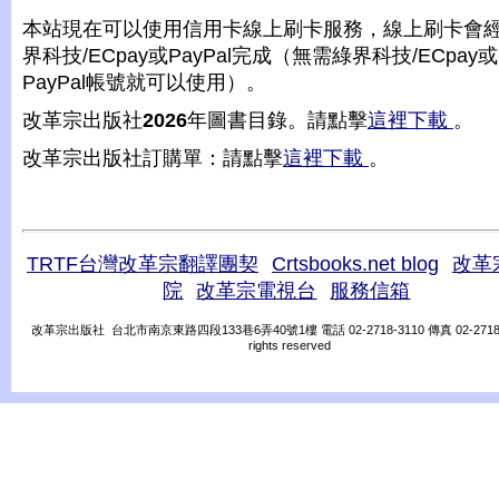
本站現在可以使用信用卡線上刷卡服務，線上刷卡會
界科技/ECpay或PayPal完成（無需綠界科技/ECpay或
PayPal帳號就可以使用）。
改革宗出版社
2026
年圖書目錄。請點擊
這裡下載
。
改革宗出版社訂購單：請點擊
這裡下載
。
TRTF台灣改革宗翻譯團契
Crtsbooks.net blog
改革
院
改革宗電視台
服務信箱
改革宗出版社 台北市南京東路四段133巷6弄40號1樓 電話 02-2718-3110 傳真 02-2718-31
rights reserved