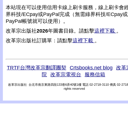
本站現在可以使用信用卡線上刷卡服務，線上刷卡會
界科技/ECpay或PayPal完成（無需綠界科技/ECpay或
PayPal帳號就可以使用）。
改革宗出版社
2026
年圖書目錄。請點擊
這裡下載
。
改革宗出版社訂購單：請點擊
這裡下載
。
TRTF台灣改革宗翻譯團契
Crtsbooks.net blog
改革
院
改革宗電視台
服務信箱
改革宗出版社 台北市南京東路四段133巷6弄40號1樓 電話 02-2718-3110 傳真 02-2718-31
rights reserved