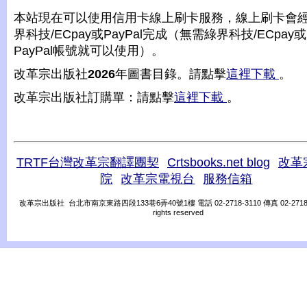
本站現在可以使用信用卡線上刷卡服務，線上刷卡會
界科技/ECpay或PayPal完成（無需綠界科技/ECpay或
PayPal帳號就可以使用）。
改革宗出版社
2026
年圖書目錄。請點擊
這裡下載
。
改革宗出版社訂購單：請點擊
這裡下載
。
TRTF台灣改革宗翻譯團契
Crtsbooks.net blog
改革
院
改革宗電視台
服務信箱
改革宗出版社 台北市南京東路四段133巷6弄40號1樓 電話 02-2718-3110 傳真 02-2718-31
rights reserved