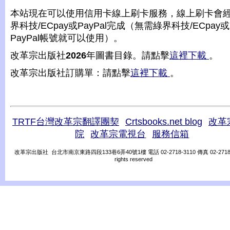
本站現在可以使用信用卡線上刷卡服務，線上刷卡會
界科技/ECpay或PayPal完成（無需綠界科技/ECpay或
PayPal帳號就可以使用）。
改革宗出版社
2026
年圖書目錄。請點擊
這裡下載
。
改革宗出版社訂購單：請點擊
這裡下載
。
TRTF台灣改革宗翻譯團契
Crtsbooks.net blog
改革
院
改革宗電視台
服務信箱
改革宗出版社 台北市南京東路四段133巷6弄40號1樓 電話 02-2718-3110 傳真 02-2718-31
rights reserved