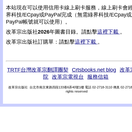
本站現在可以使用信用卡線上刷卡服務，線上刷卡會
界科技/ECpay或PayPal完成（無需綠界科技/ECpay或
PayPal帳號就可以使用）。
改革宗出版社
2026
年圖書目錄。請點擊
這裡下載
。
改革宗出版社訂購單：請點擊
這裡下載
。
TRTF台灣改革宗翻譯團契
Crtsbooks.net blog
改革
院
改革宗電視台
服務信箱
改革宗出版社 台北市南京東路四段133巷6弄40號1樓 電話 02-2718-3110 傳真 02-2718-31
rights reserved