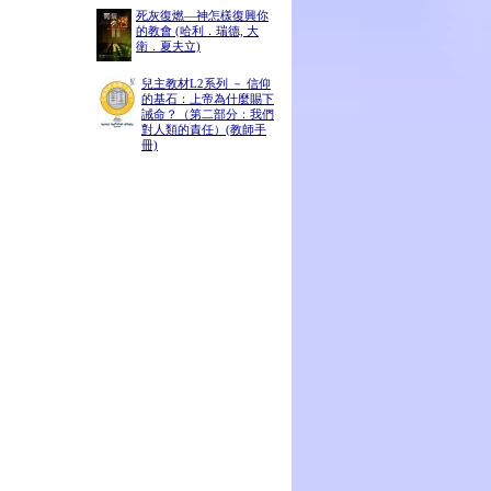
死灰復燃―神怎樣復興你
的教會 (哈利．瑞德, 大
衛．夏夫立)
兒主教材L2系列 － 信仰
的基石：上帝為什麼賜下
誡命？（第二部分：我們
對人類的責任）(教師手
冊)