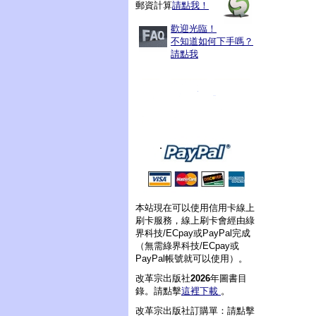
郵資計算
請點我！
歡迎光臨！
不知道如何下手嗎？
請點我
本站現在可以使用信用卡線上
刷卡服務，線上刷卡會經由綠
界科技/ECpay或PayPal完成
（無需綠界科技/ECpay或
PayPal帳號就可以使用）。
改革宗出版社
2026
年圖書目
錄。請點擊
這裡下載
。
改革宗出版社訂購單：請點擊