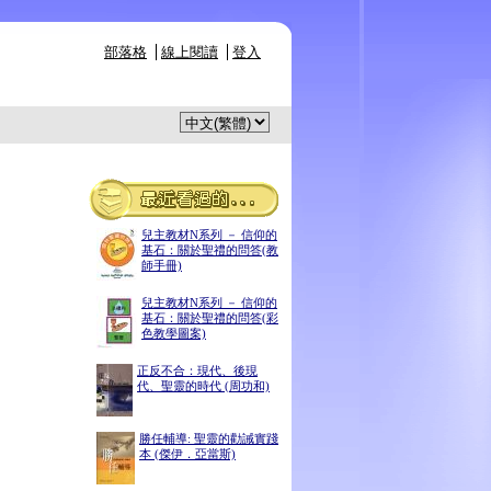
部落格
線上閱讀
登入
兒主教材N系列 － 信仰的
基石：關於聖禮的問答(教
師手冊)
兒主教材N系列 － 信仰的
基石：關於聖禮的問答(彩
色教學圖案)
正反不合：現代、後現
代、聖靈的時代 (周功和)
勝任輔導: 聖靈的勸誡實踐
本 (傑伊．亞當斯)