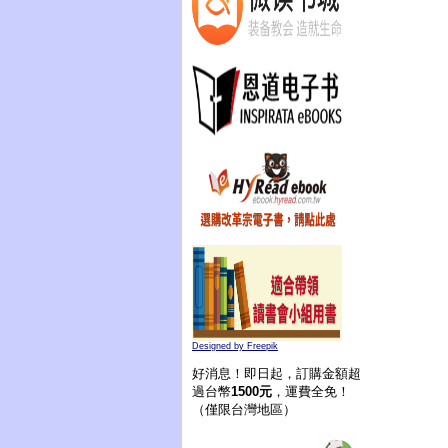
Designed by Freepik
好消息！即日起，訂購金額超
過台幣
1500元
，運費全免！
（僅限台灣地區）