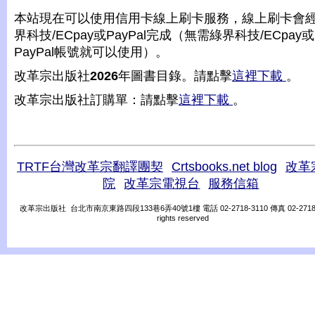
本站現在可以使用信用卡線上刷卡服務，線上刷卡會
界科技/ECpay或PayPal完成（無需綠界科技/ECpay或
PayPal帳號就可以使用）。
改革宗出版社
2026
年圖書目錄。請點擊
這裡下載
。
改革宗出版社訂購單：請點擊
這裡下載
。
TRTF台灣改革宗翻譯團契
Crtsbooks.net blog
改革
院
改革宗電視台
服務信箱
改革宗出版社 台北市南京東路四段133巷6弄40號1樓 電話 02-2718-3110 傳真 02-2718-31
rights reserved