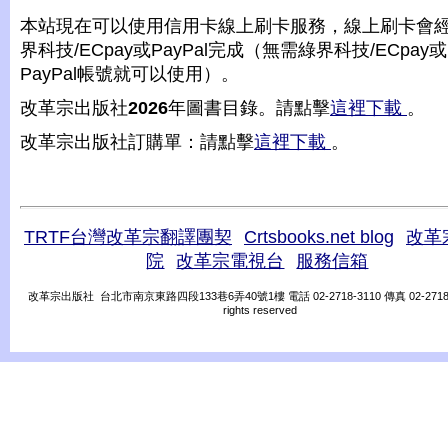
本站現在可以使用信用卡線上刷卡服務，線上刷卡會
界科技/ECpay或PayPal完成（無需綠界科技/ECpay或
PayPal帳號就可以使用）。
改革宗出版社
2026
年圖書目錄。請點擊
這裡下載
。
改革宗出版社訂購單：請點擊
這裡下載
。
TRTF台灣改革宗翻譯團契
Crtsbooks.net blog
改革
院
改革宗電視台
服務信箱
改革宗出版社 台北市南京東路四段133巷6弄40號1樓 電話 02-2718-3110 傳真 02-2718-31
rights reserved