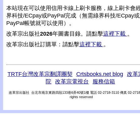
本站現在可以使用信用卡線上刷卡服務，線上刷卡會
界科技/ECpay或PayPal完成（無需綠界科技/ECpay或
PayPal帳號就可以使用）。
改革宗出版社
2026
年圖書目錄。請點擊
這裡下載
。
改革宗出版社訂購單：請點擊
這裡下載
。
TRTF台灣改革宗翻譯團契
Crtsbooks.net blog
改革
院
改革宗電視台
服務信箱
改革宗出版社 台北市南京東路四段133巷6弄40號1樓 電話 02-2718-3110 傳真 02-2718-31
rights reserved