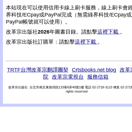
本站現在可以使用信用卡線上刷卡服務，線上刷卡會
界科技/ECpay或PayPal完成（無需綠界科技/ECpay或
PayPal帳號就可以使用）。
改革宗出版社
2026
年圖書目錄。請點擊
這裡下載
。
改革宗出版社訂購單：請點擊
這裡下載
。
TRTF台灣改革宗翻譯團契
Crtsbooks.net blog
改革
院
改革宗電視台
服務信箱
改革宗出版社 台北市南京東路四段133巷6弄40號1樓 電話 02-2718-3110 傳真 02-2718-31
rights reserved