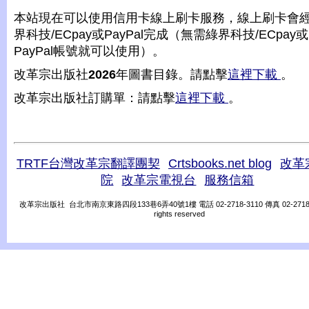
本站現在可以使用信用卡線上刷卡服務，線上刷卡會
界科技/ECpay或PayPal完成（無需綠界科技/ECpay或
PayPal帳號就可以使用）。
改革宗出版社
2026
年圖書目錄。請點擊
這裡下載
。
改革宗出版社訂購單：請點擊
這裡下載
。
TRTF台灣改革宗翻譯團契
Crtsbooks.net blog
改革
院
改革宗電視台
服務信箱
改革宗出版社 台北市南京東路四段133巷6弄40號1樓 電話 02-2718-3110 傳真 02-2718-31
rights reserved