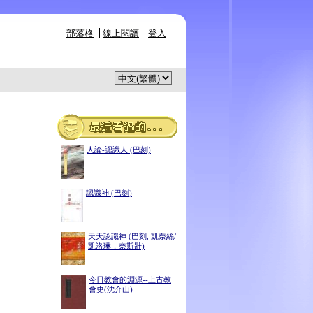
部落格
線上閱讀
登入
人論-認識人 (巴刻)
認識神 (巴刻)
天天認識神 (巴刻, 凱奈絲/
凱洛琳．奈斯壯)
今日教會的淵源--上古教
會史(沈介山)