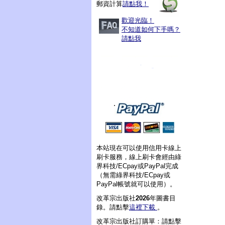
郵資計算
請點我！
歡迎光臨！
不知道如何下手嗎？
請點我
本站現在可以使用信用卡線上
刷卡服務，線上刷卡會經由綠
界科技/ECpay或PayPal完成
（無需綠界科技/ECpay或
PayPal帳號就可以使用）。
改革宗出版社
2026
年圖書目
錄。請點擊
這裡下載
。
改革宗出版社訂購單：請點擊