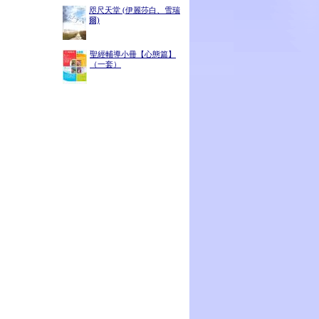
咫尺天堂 (伊麗莎白、雪瑞
爾)
聖經輔導小冊【心態篇】
（一套）