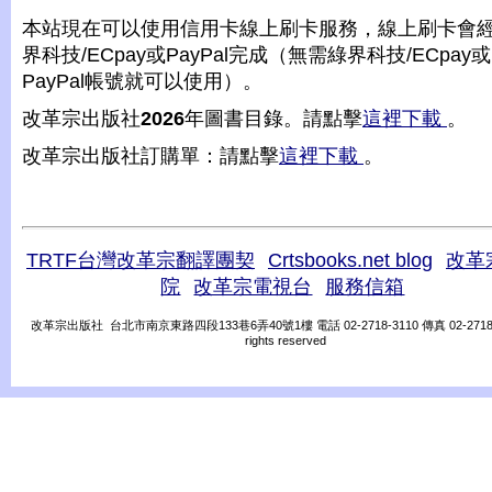
本站現在可以使用信用卡線上刷卡服務，線上刷卡會
界科技/ECpay或PayPal完成（無需綠界科技/ECpay或
PayPal帳號就可以使用）。
改革宗出版社
2026
年圖書目錄。請點擊
這裡下載
。
改革宗出版社訂購單：請點擊
這裡下載
。
TRTF台灣改革宗翻譯團契
Crtsbooks.net blog
改革
院
改革宗電視台
服務信箱
改革宗出版社 台北市南京東路四段133巷6弄40號1樓 電話 02-2718-3110 傳真 02-2718-31
rights reserved